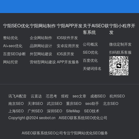
宁阳SEO优化
宁阳网站制作
宁阳APP开发
关于AISEO获
宁阳小程序开
客系统
发
整站优化
企业网站制作
IOS软件开发
公司概况
微信定制开发
AI+seo优化
品牌网站设计
安卓应用开发
SEO优化
扫码联系客服
百度SEO诊断
外贸网站建设
IOS原开发
百度优化
网站托管
营销型网站建设
APP开发服务
关键词排名
讯飞AI配音
云直达
芯思考
煜程
seo文章
成都SEO
杭州SEO
南京SEO
天津SEO
武汉SEO
重庆SEO
seo助手
北京SEO
上海SEO
广州SEO
深圳SEO
SiteMap
SEO技术
Copyright @2024 seobot.cn
AISEO获客系统SEO优化公司
AISEO获客系统SEO公司专注宁阳网站优化SEO服务